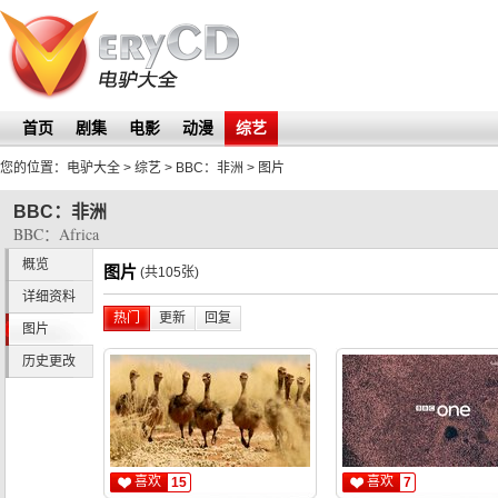
首页
剧集
电影
动漫
综艺
您的位置：
电驴大全
> 综艺 >
BBC：非洲
>
图片
BBC：非洲
BBC：Africa
概览
图片
(共105张)
详细资料
热门
更新
回复
图片
历史更改
喜欢
喜欢
15
7