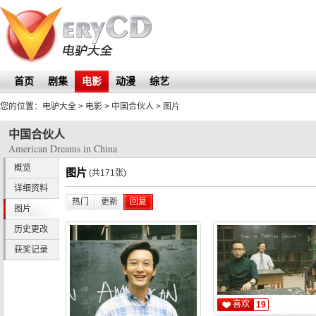
首页
剧集
电影
动漫
综艺
您的位置：
电驴大全
> 电影 >
中国合伙人
>
图片
中国合伙人
American Dreams in China
概览
图片
(共171张)
详细资料
热门
更新
回复
图片
历史更改
获奖记录
喜欢
19