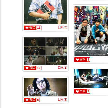
喜欢
口水(
4
)
16
喜欢
3
喜欢
口水(
1
)
10
喜欢
3
喜欢
口水(
1
)
5