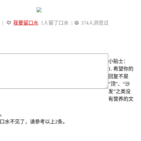
 |
我要留口水
1人留了口水
|
374人浏览过
小贴士：
1. 希望你的
回复不是
“顶”、“沙
发”之类没
有营养的文
告。
口水不见了，请参考以上2条。