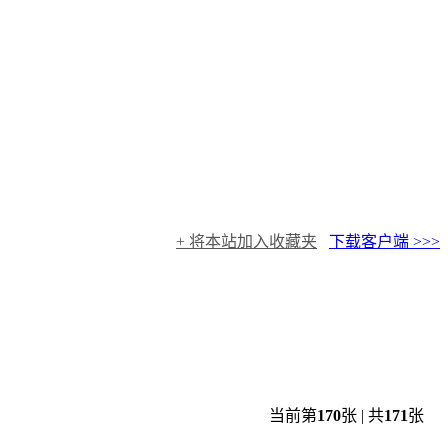
+ 将本站加入收藏夹
下载客户端 >>>
当前第
170
张 | 共
171
张