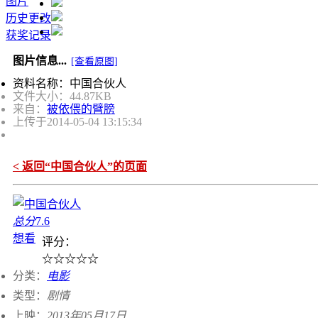
图片
历史更改
获奖记录
图片信息...
[查看原图]
资料名称：中国合伙人
文件大小：44.87KB
来自：
被依偎的臂膀
上传于
2014-05-04 13:15:34
< 返回“中国合伙人”的页面
总分
7.6
想看
评分：
☆
☆
☆
☆
☆
分类：
电影
类型：
剧情
上映：
2013年05月17日