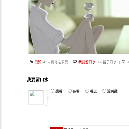
很赞
42
人觉得这很赞 |
我要留口水
1人留了口水
|
我要留口水
想看
在看
看过
没兴趣