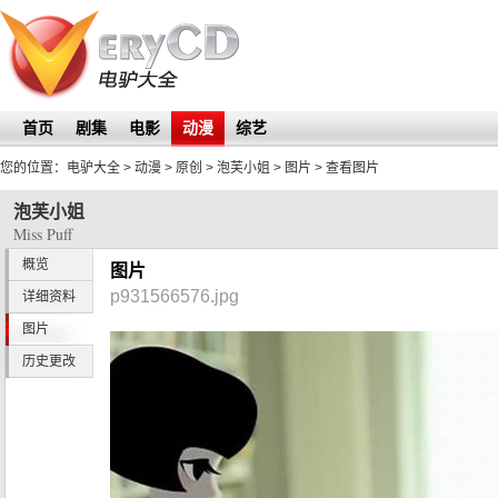
首页
剧集
电影
动漫
综艺
您的位置：
电驴大全
> 动漫 > 原创 >
泡芙小姐
>
图片
> 查看图片
泡芙小姐
Miss Puff
概览
图片
p931566576.jpg
详细资料
图片
历史更改