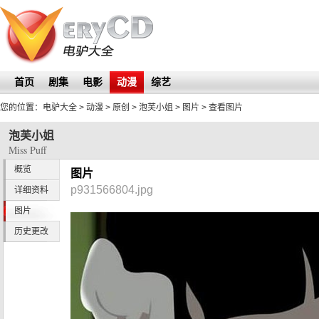
首页
剧集
电影
动漫
综艺
您的位置：
电驴大全
> 动漫 > 原创 >
泡芙小姐
>
图片
> 查看图片
泡芙小姐
Miss Puff
概览
图片
p931566804.jpg
详细资料
图片
历史更改