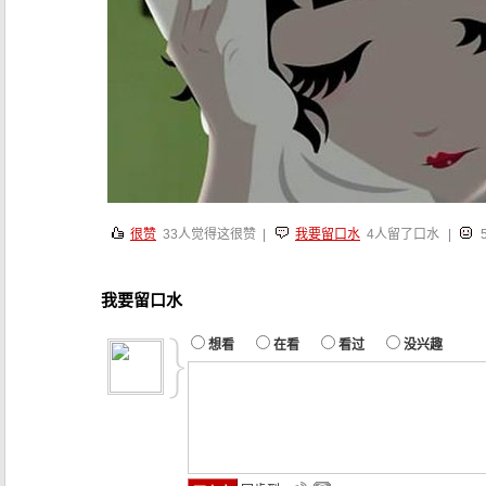
很赞
33
人觉得这很赞 |
我要留口水
4人留了口水
|
我要留口水
想看
在看
看过
没兴趣