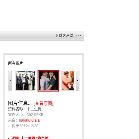
下载客户端 >>>
所有图片
图片信息...
[查看原图]
资料名称：十二生肖
文件大小：392.95KB
来自：
kakalululala
上传于
2012/12/28
< 返回“十二生肖”的页面