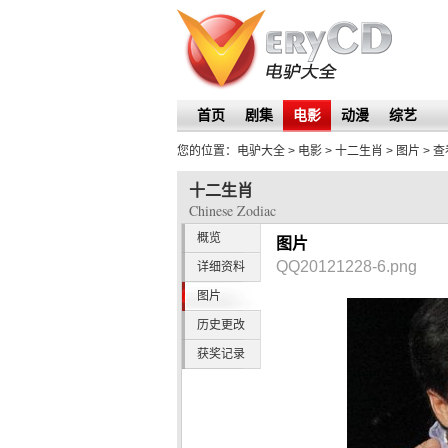
首页
剧集
电影
动漫
综艺
您的位置：
电驴大全
> 电影 >
十二生肖
>
图片
> 
十二生肖
Chinese Zodiac
概览
图片
QQ20121228-6.png
详细资料
图片
历史更改
获奖记录