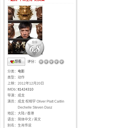
6.8
想看
☆
☆
☆
☆
☆
评分：
分类：
电影
类型：
动作
上映：
2012年12月20日
IMDb：
tt1424310
导演：
成龙
演员：
成龙 权相宇 Oliver Platt Caitlin
Dechelle Steven Dasz
地区：
大陆 / 香港
语言：
简体中文 / 英文
别名：
生肖传说