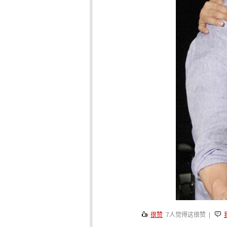
很赞
7
人觉得这很赞 |