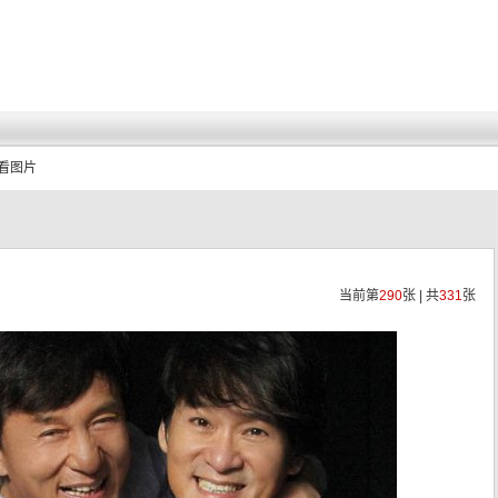
查看图片
当前第
290
张 | 共
331
张