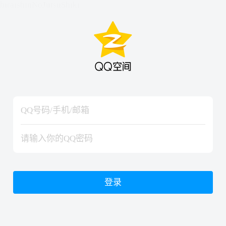
hiraishinNoJutsuShiki
hiraishinNoJutsuShiki
登录