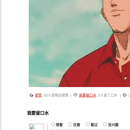
很赞
38
人觉得这很赞 |
我要留口水
2人留了口水
|
我要留口水
想看
在看
看过
没兴趣