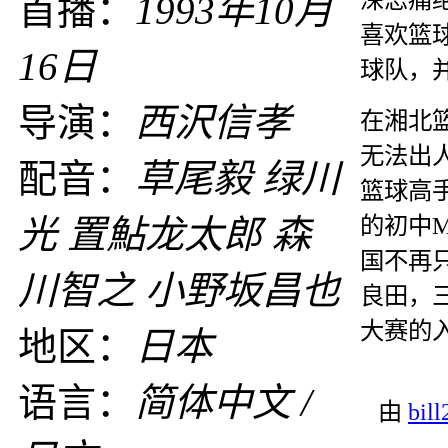
首播：
1993年10月
喜欢篮
16日
球队，
导演：
西沢信孝
在湘北
无法出
配音：
草尾毅 绿川
篮球高
的初中
光 置鮎龙太郎 森
国不再
川智之 小野坂昌也
良田，
大赛的
地区：
日本
语言：
简体中文 /
由
bil