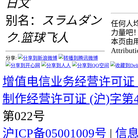
日文
别名：
スラムダン
任何人均
力量吧
ク.篮球飞人
本页由用户
Attribu
分享:
增值电信业务经营许可证 沪B2
制作经营许可证 (沪)字第4
第022号
沪ICP备05001009号
|
信