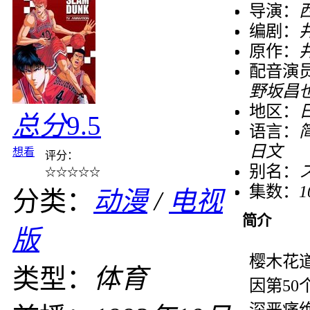
导演：
编剧：
原作：
配音演
野坂昌也
地区：
总分
9.5
语言：
日文
想看
评分：
别名：
☆
☆
☆
☆
☆
集数：
1
分类：
动漫
/
电视
简介
版
樱木花
类型：
体育
因第5
深恶痛