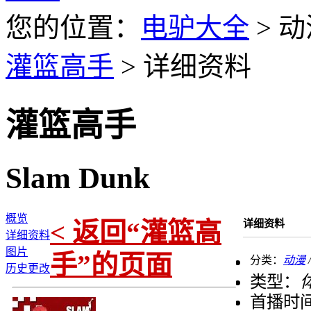
您的位置：
电驴大全
> 动
灌篮高手
> 详细资料
灌篮高手
Slam Dunk
概览
< 返回“灌篮高
详细资料
详细资料
图片
手”的页面
分类：
动漫
历史更改
类型：
首播时