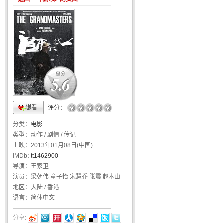
5.6
想看
☆
☆
☆
☆
☆
评分：
分类：
电影
类型：
动作 / 剧情 / 传记
上映：
2013年01月08日(中国)
IMDb：
tt1462900
导演：
王家卫
演员：
梁朝伟 章子怡 宋慧乔 张震 赵本山
地区：
大陆 / 香港
语言：
简体中文
分享: