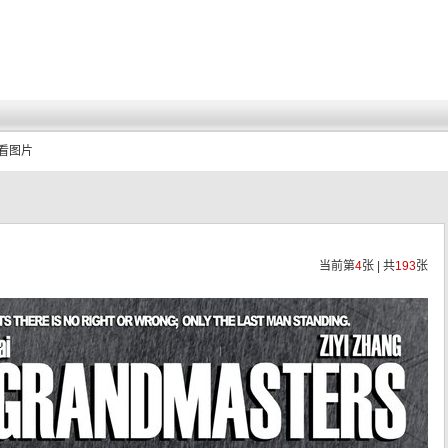
查看图片
当前第
4
张 | 共
193
张