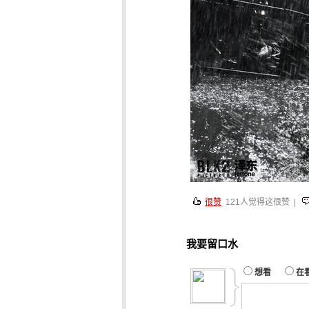
很赞
121
人觉得这很赞 |
我要留口水
想看
在