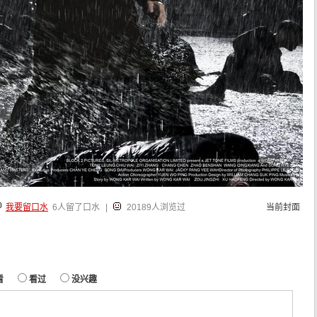
我要留口水
6人留了口水
|
20189人浏览过
当前封面
看
看过
没兴趣