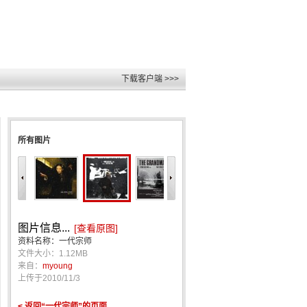
下载客户端 >>>
所有图片
图片信息...
[查看原图]
资料名称：一代宗师
文件大小：1.12MB
来自：
myoung
上传于
2010/11/3
< 返回“一代宗师”的页面