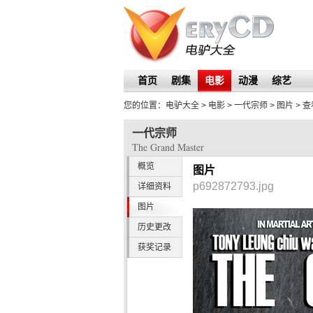
首页
剧集
电影
动漫
综艺
您的位置：
电驴大全
> 电影 >
一代宗师
>
图片
> 
一代宗师
The Grand Master
概览
图片
p692872793.jpg
详细资料
图片
历史更改
获奖记录