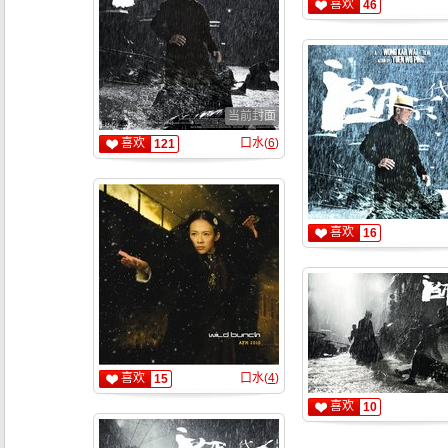
喜欢
46
当前封面
喜欢
口水(
6
)
121
喜欢
16
喜欢
口水(
4
)
15
喜欢
10