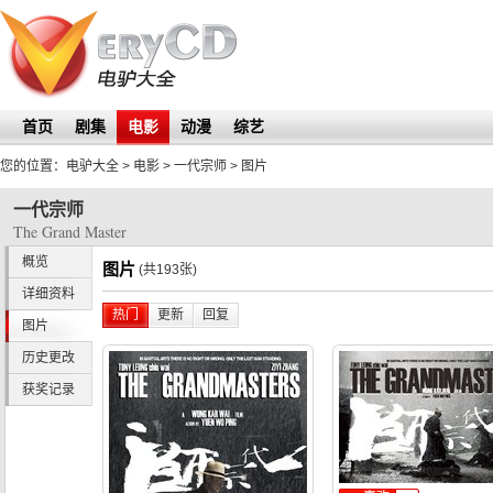
首页
剧集
电影
动漫
综艺
您的位置：
电驴大全
> 电影 >
一代宗师
>
图片
一代宗师
The Grand Master
概览
图片
(共193张)
详细资料
热门
更新
回复
图片
历史更改
获奖记录