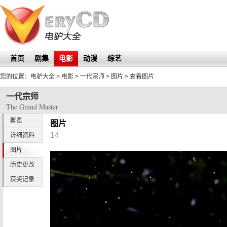
首页
剧集
电影
动漫
综艺
您的位置：
电驴大全
> 电影 >
一代宗师
>
图片
> 查看图片
一代宗师
The Grand Master
概览
图片
14
详细资料
图片
历史更改
获奖记录