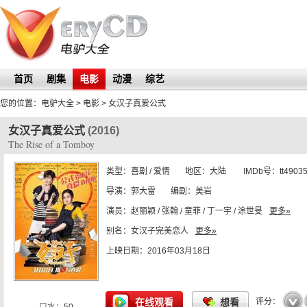
首页
剧集
电影
动漫
综艺
您的位置：
电驴大全
> 电影 >
女汉子真爱公式
女汉子真爱公式
(2016)
The Rise of a Tomboy
类型：
喜剧 / 爱情
地区：
大陆
IMDb号：
tt4903
导演：
郭大雷
编剧：
美岩
演员：
赵丽颖 / 张翰 / 童菲 / 丁一宇 / 涂世旻
更多»
别名：
女汉子完美恋人
更多»
上映日期：
2016年03月18日
☆
☆
☆
☆
☆
在线观看
想看
评分：