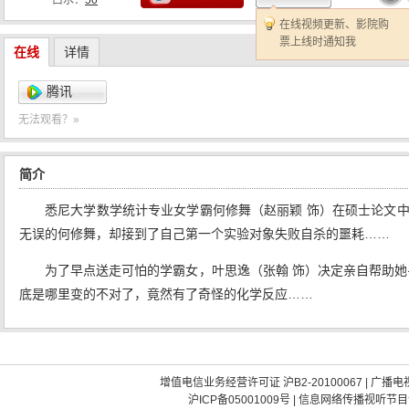
口水：
50
在线视频更新、影院购
票上线时通知我
在线
详情
腾讯
无法观看？»
简介
悉尼大学数学统计专业女学霸何修舞（赵丽颖 饰）在硕士论文中
无误的何修舞，却接到了自己第一个实验对象失败自杀的噩耗……
为了早点送走可怕的学霸女，叶思逸（张翰 饰）决定亲自帮助
底是哪里变的不对了，竟然有了奇怪的化学反应……
增值电信业务经营许可证 沪B2-20100067
|
广播电视
沪ICP备05001009号
|
信息网络传播视听节目许可