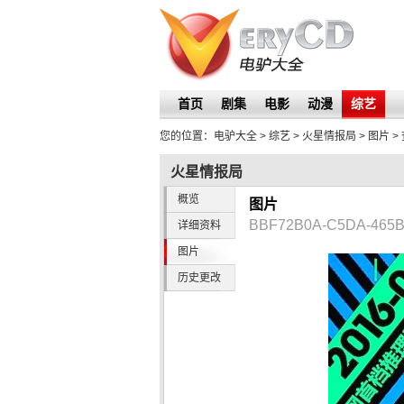
首页
剧集
电影
动漫
综艺
您的位置：
电驴大全
> 综艺 >
火星情报局
>
图片
>
火星情报局
概览
图片
BBF72B0A-C5DA-465B
详细资料
图片
历史更改