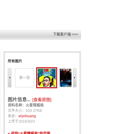
下载客户端 >>>
所有图片
第一张
图片信息...
[查看原图]
资料名称：火星情报局
文件大小：534.37KB
来自：
elynhuang
上传于
2016/3/23
< 返回“火星情报局”的页面