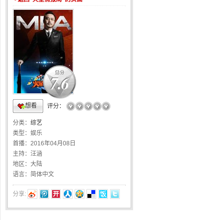
7.6
想看
☆
☆
☆
☆
☆
评分：
分类：
综艺
类型：
娱乐
首播：
2016年04月08日
主持：
汪涵
地区：
大陆
语言：
简体中文
分享: