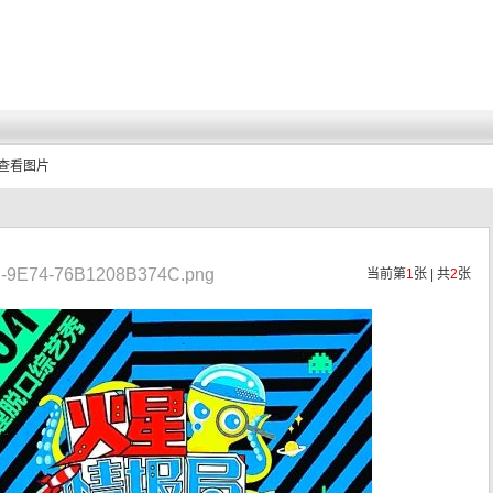
 查看图片
-9E74-76B1208B374C.png
当前第
1
张 | 共
2
张