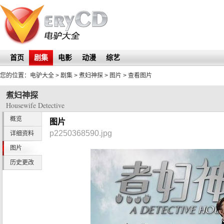
首页
剧集
电影
动漫
综艺
您的位置：
电驴大全
> 剧集 >
煮妇神探
>
图片
> 查看图片
煮妇神探
Housewife Detective
概览
图片
p2250368590.jpg
详细资料
图片
历史更改