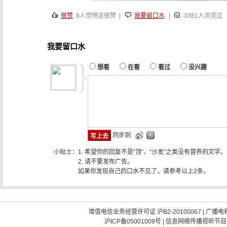
很赞
8
人觉得这很赞 |
我要留口水
|
3381人浏览过
我要留口水
想看
在看
看过
没兴趣
同步到:
小贴士：
1. 希望你的回复不是“顶”、“沙发”之类没有营养的文字。
2. 请不要发布广告。
如果你发现自己的口水不见了，请参考以上2条。
增值电信业务经营许可证 沪B2-20100067
|
广播电视
沪ICP备05001009号
|
信息网络传播视听节目许可