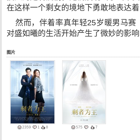
在这样一个剩女的境地下勇敢地表达着
然而，伴着率真年轻25岁暖男马赛
对盛如曦的生活开始产生了微妙的影响
图片
2359
1
8
575
7