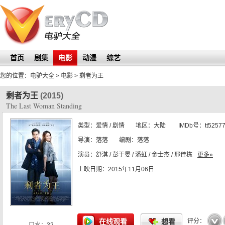
首页
剧集
电影
动漫
综艺
您的位置：
电驴大全
> 电影 >
剩者为王
剩者为王
(2015)
The Last Woman Standing
类型：
爱情 / 剧情
地区：
大陆
IMDb号：
tt5257
导演：
落落
编剧：
落落
演员：
舒淇 / 彭于晏 / 潘虹 / 金士杰 / 邢佳栋
更多»
上映日期：
2015年11月06日
☆
☆
☆
☆
☆
在线观看
想看
评分：