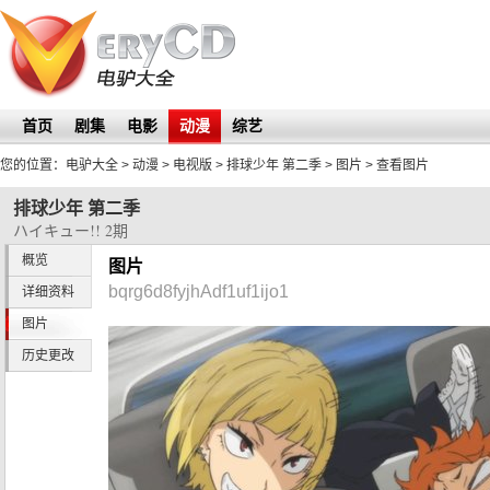
首页
剧集
电影
动漫
综艺
您的位置：
电驴大全
> 动漫 > 电视版 >
排球少年 第二季
>
图片
> 查看图片
排球少年 第二季
ハイキュー!! 2期
概览
图片
bqrg6d8fyjhAdf1uf1ijo1
详细资料
图片
历史更改