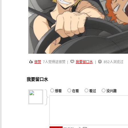
很赞
7
人觉得这很赞 |
我要留口水
|
852人浏览过
我要留口水
想看
在看
看过
没兴趣