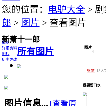
您的位置：
电驴大全
> 剧
郎
>
图片
> 查看图片
新萧十一郎
概览
图片
详细资料
所有图片
4
图片
历史更改
很赞
13
人
我要留口水
图片信息...
[查看原