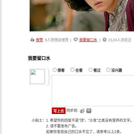
很赞
6
人觉得这很赞 |
我要留口水
|
2124人浏览过
我要留口水
想看
在看
看过
没兴趣
同步到:
小贴士：
1. 希望你的回复不是“顶”、“沙发”之类没有营养的文字。
2. 请不要发布广告。
如果你发现自己的口水不见了，请参考以上2条。