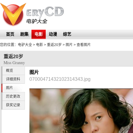
首页
剧集
电影
动漫
综艺
您的位置：
电驴大全
> 电影 >
重返20岁
>
图片
> 查看图片
重返20岁
Miss Granny
概览
图片
07000471432102314343.jpg
详细资料
图片
历史更改
获奖记录