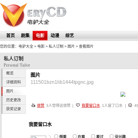
首页
剧集
电影
动漫
综艺
您的位置：
电驴大全
> 电影 >
私人订制
>
图片
> 查看图片
私人订制
Personal Tailor
概览
图片
111501bzn1lib1444tpgnc.jpg
详细资料
图片
历史更改
很赞
3
人觉得这很赞 |
我要留口水
1人留了口水
|
4
获奖记录
我要留口水
想看
在看
看过
没兴趣