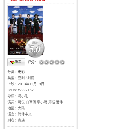
5.0
想看
☆
☆
☆
☆
☆
评分：
分类：
电影
类型：
喜剧 / 剧情
上映：
2013年12月19日
IMDb：
tt2992152
导演：
冯小刚
演员：
葛优 白百何 李小璐 郑恺 范伟
地区：
大陆
语言：
简体中文
别名：
贵族