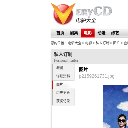
首页
剧集
电影
动漫
综艺
您的位置：
电驴大全
> 电影 >
私人订制
>
图片
> 
私人订制
Personal Tailor
概览
图片
p2159261731.jpg
详细资料
图片
历史更改
获奖记录