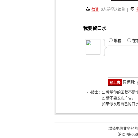
很赞
6
人觉得这很赞 |
我要留口水
想看
在
同步到:
小贴士：
1. 希望你的回复不是
2. 请不要发布广告。
如果你发现自己的口
增值电信业务经营许可
沪ICP备050