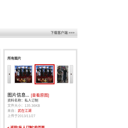
下载客户端 >>>
所有图片
图片信息...
[查看原图]
资料名称：私人订制
文件大小：135.36KB
来自：
武在江湖
上传于
2013/11/27
< 返回“私人订制”的页面