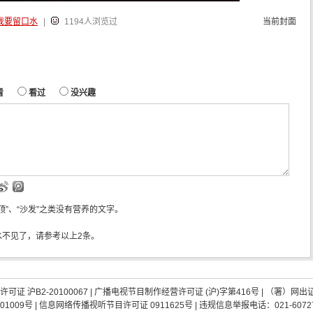
我要留口水
|
1194人浏览过
当前封面
看
看过
没兴趣
“顶”、“沙发”之类没有营养的文字。
水不见了，请参考以上2条。
证 沪B2-20100067
|
广播电视节目制作经营许可证 (沪)字第416号
| （署）网出
01009号
|
信息网络传播视听节目许可证 0911625号
| 违规信息举报电话：021-60727