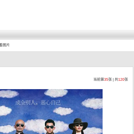
查看图片
当前第
35
张 | 共
120
张