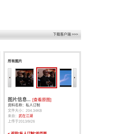
下载客户端 >>>
所有图片
图片信息...
[查看原图]
资料名称：私人订制
文件大小：204.34KB
来自：
武在江湖
上传于
2013/9/26
< 返回“私人订制”的页面