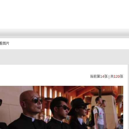
查看图片
当前第
14
张 | 共
120
张