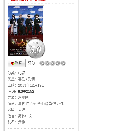
5.0
想看
☆
☆
☆
☆
☆
评分：
分类：
电影
类型：
喜剧 / 剧情
上映：
2013年12月19日
IMDb：
tt2992152
导演：
冯小刚
演员：
葛优 白百何 李小璐 郑恺 范伟
地区：
大陆
语言：
简体中文
别名：
贵族