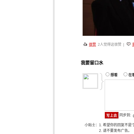
很赞
2
人觉得这很赞 |
我要留口水
想看
在
同步到:
小贴士：
1. 希望你的回复不是
2. 请不要发布广告。