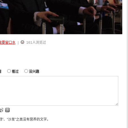
我要留口水
|
161人浏览过
看
看过
没兴趣
“顶”、“沙发”之类没有营养的文字。