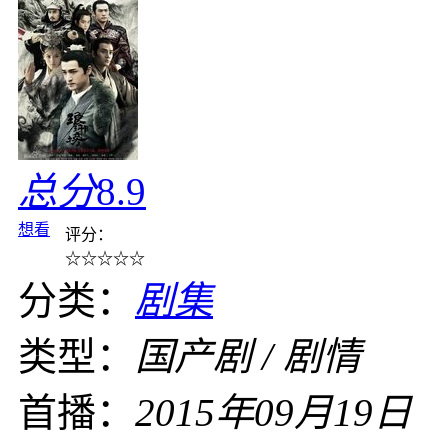
总分
8.9
想看
评分：
☆
☆
☆
☆
☆
分类：
剧集
类型：
国产剧 / 剧情
首播：
2015年09月19日