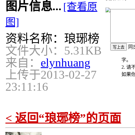
图片信息...
[查看原
图]
资料名称：琅琊榜
文件大小：5.31KB
同
来自：
elynhuang
字。
2. 
上传于
2013-02-27
如果
23:11:16
< 返回“琅琊榜”的页面