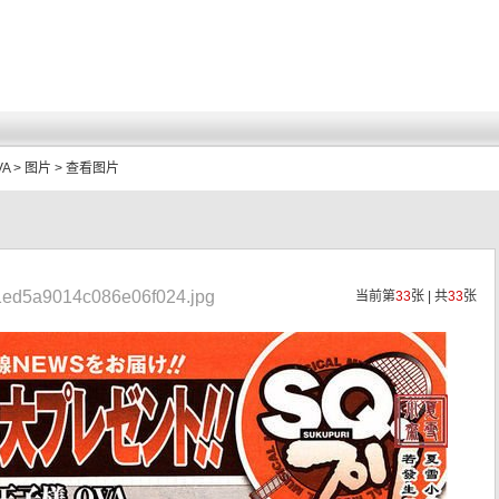
A
>
图片
> 查看图片
1ed5a9014c086e06f024.jpg
当前第
33
张 | 共
33
张