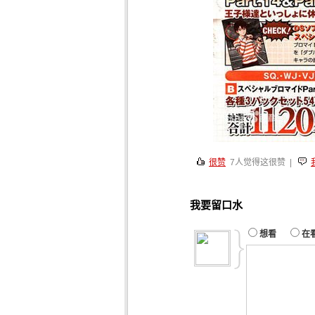
很赞
7
人觉得这很赞 |
我要留口水
想看
在