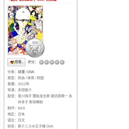
7.3
想看
☆
☆
☆
☆
☆
评分：
分类：
动漫
/
OVA
类型：
热血 / 体育 / 校园
首播：
2012年
导演：
多田俊介
配音：
皆川纯子 置鲇龙太郎 诹访部顺一 永
井幸子 新垣樽助
制作：
NAS
地区：
日本
语言：
日文
别名：
新テニスの王子様 OVA