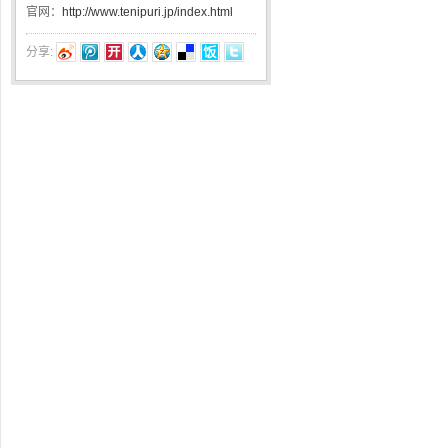
官网：
http://www.tenipuri.jp/index.html
分享: