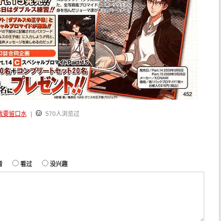
我要留口水
|
570人浏览过
看
看过
没兴趣