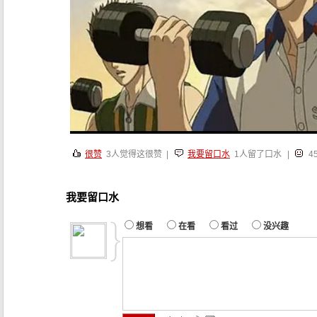
很赞
3
人觉得这很赞 |
我要留口水
1人留了口水
|
4
我要留口水
想看
在看
看过
没兴趣