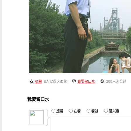
很赞
3
人觉得这很赞 |
我要留口水
|
299人浏览过
我要留口水
想看
在看
看过
没兴趣