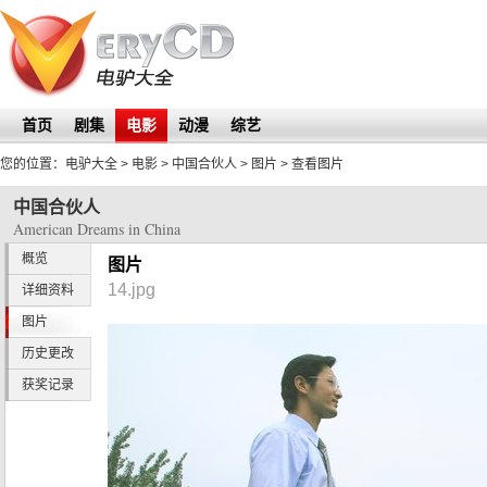
首页
剧集
电影
动漫
综艺
您的位置：
电驴大全
> 电影 >
中国合伙人
>
图片
> 查看图片
中国合伙人
American Dreams in China
概览
图片
14.jpg
详细资料
图片
历史更改
获奖记录