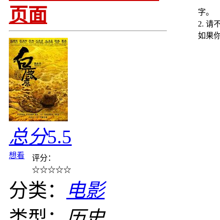
页面
字。
2. 
如果
总分
5.5
想看
评分：
☆
☆
☆
☆
☆
分类：
电影
类型：
历史