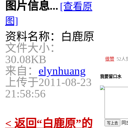
图片信息...
[查看原
图]
资料名称：白鹿原
文件大小：
30.08KB
很赞
52
人
来自：
elynhuang
我要留口水
上传于
2011-08-23
21:58:56
< 返回“白鹿原”的
同