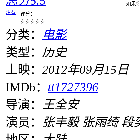
总分
5.5
如果
想看
评分：
☆
☆
☆
☆
☆
分类：
电影
类型：
历史
上映：
2012年09月15日
IMDb：
tt1727396
导演：
王全安
演员：
张丰毅 张雨绮 段
地区：
大陆