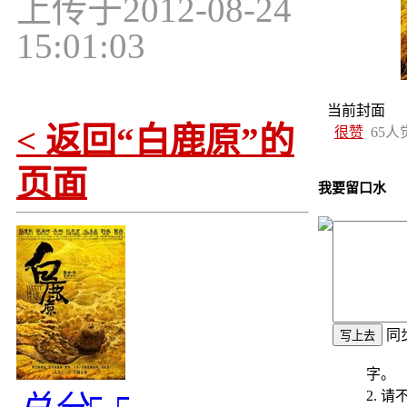
上传于
2012-08-24
15:01:03
当前封面
< 返回“白鹿原”的
很赞
65
人
页面
我要留口水
同
字。
2. 