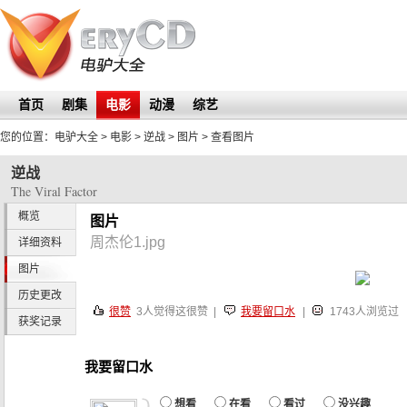
首页
剧集
电影
动漫
综艺
您的位置：
电驴大全
> 电影 >
逆战
>
图片
> 查看图片
逆战
The Viral Factor
概览
图片
周杰伦1.jpg
详细资料
图片
历史更改
很赞
3
人觉得这很赞 |
我要留口水
|
1743人浏览过
获奖记录
我要留口水
想看
在看
看过
没兴趣