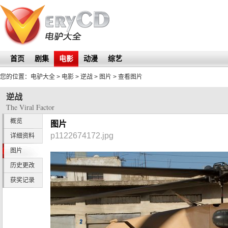
首页
剧集
电影
动漫
综艺
您的位置：
电驴大全
> 电影 >
逆战
>
图片
> 查看图片
逆战
The Viral Factor
概览
图片
p1122674172.jpg
详细资料
图片
历史更改
获奖记录