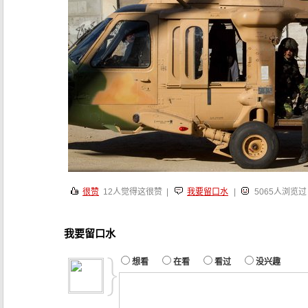
很赞
12
人觉得这很赞 |
我要留口水
|
5065人浏览过
我要留口水
想看
在看
看过
没兴趣