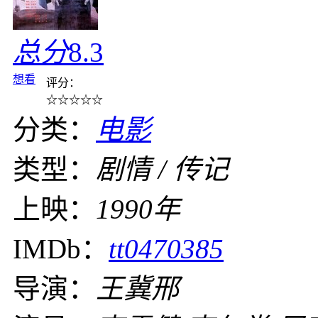
总分
8.3
想看
评分：
☆
☆
☆
☆
☆
分类：
电影
类型：
剧情 / 传记
上映：
1990年
IMDb：
tt0470385
导演：
王冀邢