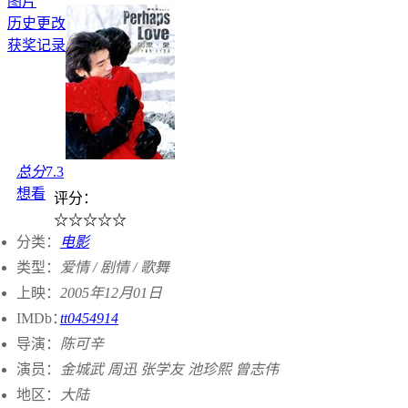
图片
历史更改
获奖记录
总分
7.3
想看
评分：
☆
☆
☆
☆
☆
分类：
电影
类型：
爱情 / 剧情 / 歌舞
上映：
2005年12月01日
IMDb：
tt0454914
导演：
陈可辛
演员：
金城武 周迅 张学友 池珍熙 曾志伟
地区：
大陆