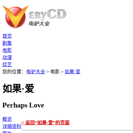
首页
剧集
电影
动漫
综艺
您的位置：
电驴大全
> 电影 >
如果·爱
如果·爱
Perhaps Love
概览
< 返回“如果·爱”的页面
详细资料