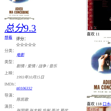
总分
9.3
喜欢
11
想看
评分：
☆
☆
☆
☆
☆
分类：
电影
类型：
剧情 / 爱情 / 战争 / 音乐
上映：
1993年10月15日
IMDb：
tt0106332
导演：
陈凯歌
喜欢
118
口水
演员：
张国荣 张丰毅 巩俐 英达 葛优