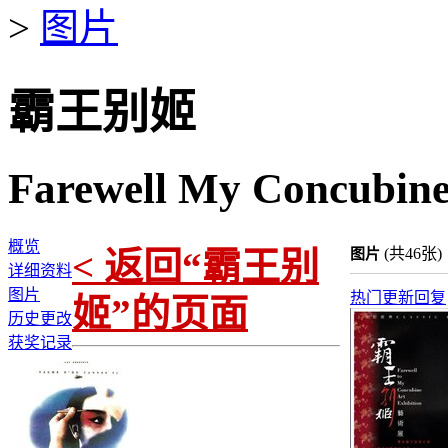
>
图片
霸王别姬
Farewell My Concubin
概览
< 返回“霸王别
(共46张)
图片
详细资料
图片
热门
更新
回复
姬”的页面
历史更改
获奖记录