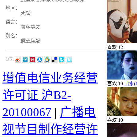
地区：
大陆
语言：
简体中文
别名：
霸王别姬
喜欢
12
分享:
增值电信业务经营
喜欢
19
口水(
许可证 沪B2-
20100067
|
广播电
喜欢
10
视节目制作经营许