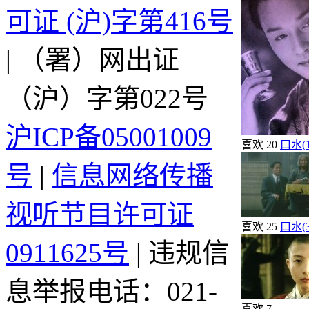
可证 (沪)字第416号
| （署）网出证
（沪）字第022号
沪ICP备05001009
喜欢
20
口水(
号
|
信息网络传播
视听节目许可证
喜欢
25
口水(
0911625号
| 违规信
息举报电话：021-
喜欢
7