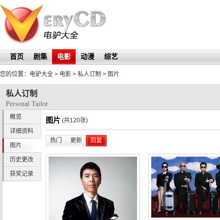
首页
剧集
电影
动漫
综艺
您的位置：
电驴大全
> 电影 >
私人订制
>
图片
私人订制
Personal Tailor
概览
图片
(共120张)
详细资料
热门
更新
回复
图片
历史更改
获奖记录