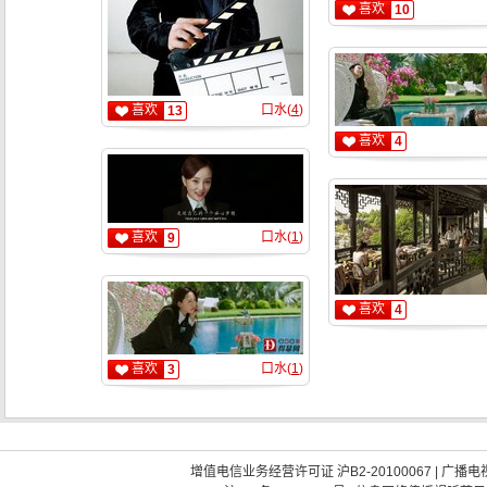
喜欢
10
喜欢
口水(
4
)
13
喜欢
4
喜欢
口水(
1
)
9
喜欢
4
喜欢
口水(
1
)
3
增值电信业务经营许可证 沪B2-20100067
|
广播电视