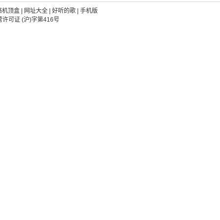
络机顶盒
|
网址大全
|
好听的歌
|
手机版
可证 (沪)字第416号